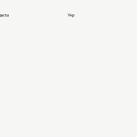
акти
Укр