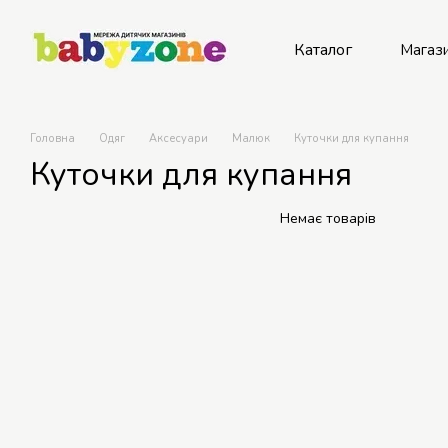
Перейти до основного контенту
Каталог
Магаз
Рем
Головна
Одяг
Аксесуари
Малюк
Куточки для купання
Куточки для купання
Немає товарів