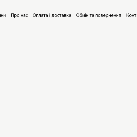
ини
Про нас
Оплата і доставка
Обмін та повернення
Конт
онт колясок