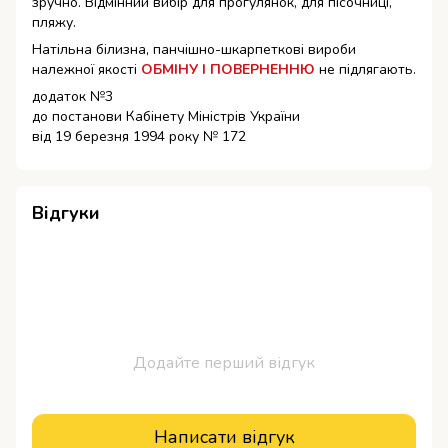
зручно. Відмінний вибір для прогулянок, для пісочниці,
пляжу.
Натільна білизна, панчішно-шкарпеткові вироби
належної якості
ОБМІНУ
І ПОВЕРНЕННЮ
не підлягають.
додаток №3
до постанови Кабінету Міністрів України
від 19 березня 1994 року № 172
Відгуки
Додайте перший відгук
Написати відгук