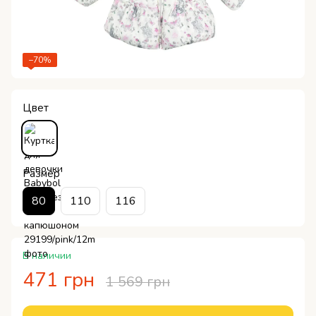
−70%
Цвет
Размер
80
110
116
В наличии
471 грн
1 569 грн