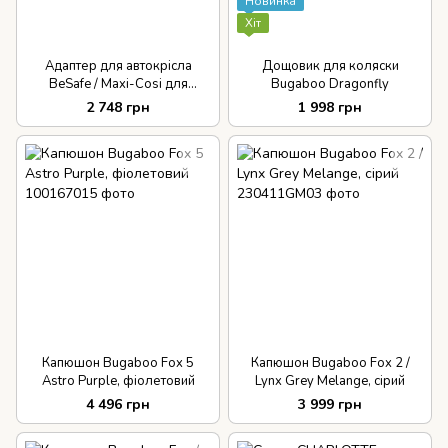
Новинка
Хіт
Адаптер для автокрісла
Дощовик для коляски
BeSafe / Maxi-Cosi для
Bugaboo Dragonfly
коляски Bugaboo Dragonfly
2 748 грн
1 998 грн
Капюшон Bugaboo Fox 5
Капюшон Bugaboo Fox 2 /
Astro Purple, фіолетовий
Lynx Grey Melange, сірий
4 496 грн
3 999 грн