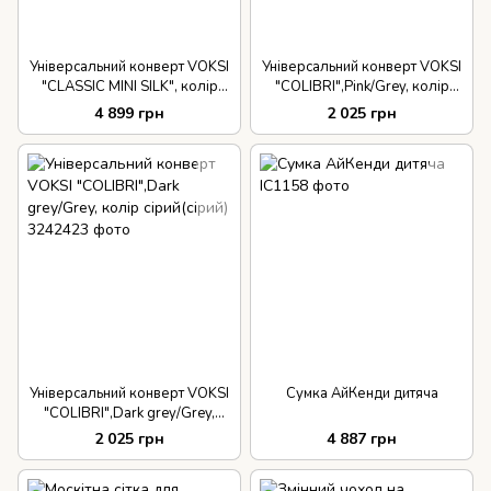
Універсальний конверт VOKSI
Універсальний конверт VOKSI
"CLASSIC MINI SILK", колір
"COLIBRI",Pink/Grey, колір
бордовий з квітами
рожевий (сірий)
4 899 грн
2 025 грн
Універсальний конверт VOKSI
Сумка АйКенди дитяча
"COLIBRI",Dark grey/Grey,
колір сірий(сірий)
2 025 грн
4 887 грн