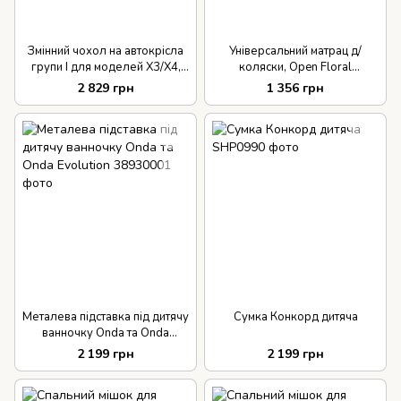
Змінний чохол на автокрісла
Універсальний матрац д/
групи І для моделей X3/X4,
коляски, Open Floral
колір чорний
Snow/Jelly Bean Green, колір
2 829 грн
1 356 грн
зелений (мульті)
Металева підставка під дитячу
Сумка Конкорд дитяча
ванночку Onda та Onda
Evolution
2 199 грн
2 199 грн