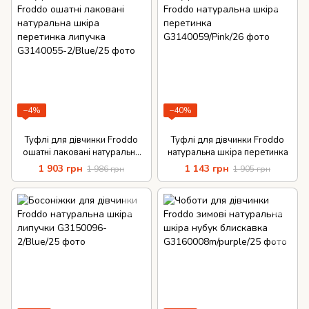
−4%
−40%
Туфлі для дівчинки Froddo
Туфлі для дівчинки Froddo
ошатні лаковані натуральна
натуральна шкіра перетинка
шкіра перетинка липучка
1 903 грн
1 143 грн
1 986 грн
1 905 грн