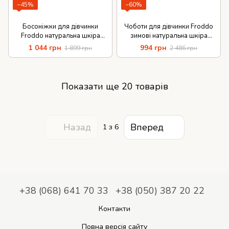
−45%
−60%
Босоніжки для дівчинки
Чоботи для дівчинки Froddo
Froddo натуральна шкіра
зимові натуральна шкіра
липучки
нубук блискавка
1 044 грн
994 грн
1 899 грн
2 486 грн
Показати ще 20 товарів
Назад
Вперед
1
з 6
+38 (068) 641 70 33
+38 (050) 387 20 22
Контакти
Повна версія сайту