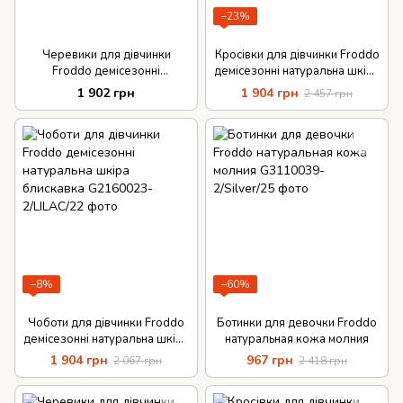
−23%
Черевики для дівчинки
Кросівки для дівчинки Froddo
Froddo демісезонні
демісезонні натуральна шкіра
натуральна шкіра липучки
липучки G2130133-
1 902 грн
1 904 грн
2 457 грн
6/WHITEFUXIA
−8%
−60%
Чоботи для дівчинки Froddo
Ботинки для девочки Froddo
демісезонні натуральна шкіра
натуральная кожа молния
блискавка
1 904 грн
967 грн
2 067 грн
2 418 грн