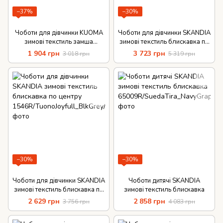
−37%
−30%
Чоботи для дівчинки KUOMA
Чоботи для дівчинки SKANDIA
зимові текстиль замша
зимові текстиль блискавка по
PUTKIVARSI 1203/1107
центру
1 904 грн
3 723 грн
3 018 грн
5 319 грн
12152DR/TuonoBaltico_Pewte
r
−30%
−30%
Чоботи для дівчинки SKANDIA
Чоботи дитячі SKANDIA
зимові текстиль блискавка по
зимові текстиль блискавка
центру
2 629 грн
2 858 грн
3 756 грн
4 083 грн