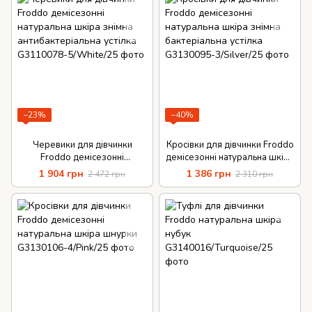
−23%
−40%
Черевики для дівчинки
Кросівки для дівчинки Froddo
Froddo демісезонні
демісезонні натуральна шкіра
натуральна шкіра знімна
знімна бактеріальна устілка
1 904 грн
1 386 грн
2 472 грн
2 310 грн
антибактеріальна устілка