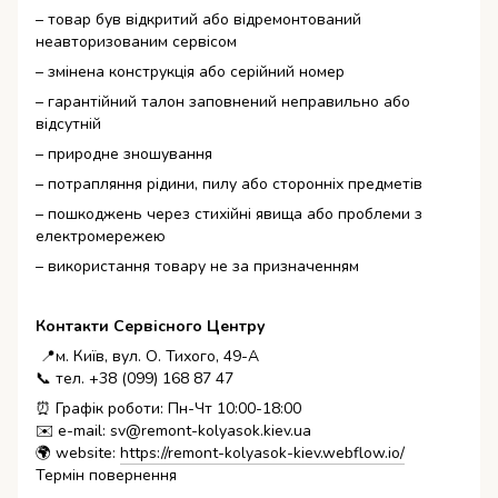
– товар був відкритий або відремонтований
неавторизованим сервісом
– змінена конструкція або серійний номер
– гарантійний талон заповнений неправильно або
відсутній
– природне зношування
– потрапляння рідини, пилу або сторонніх предметів
– пошкоджень через стихійні явища або проблеми з
електромережею
– використання товару не за призначенням
Контакти Сервісного Центру
📍м. Київ, вул. О. Тихого, 49-А
📞 тел. +38 (099) 168 87 47
⏰ Графік роботи: Пн-Чт 10:00-18:00
✉️ e-mail: sv@remont-kolyasok.kiev.ua
🌍 website:
https://remont-kolyasok-kiev.webflow.io/
Термін повернення