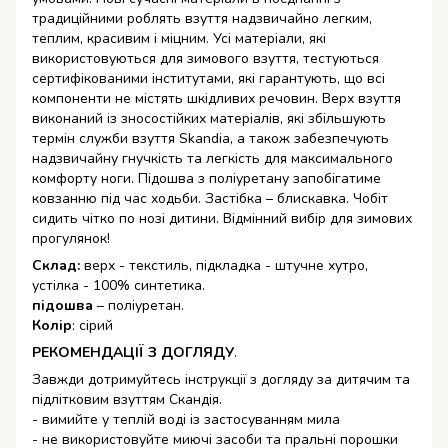
традиційними роблять взуття надзвичайно легким,
теплим, красивим і міцним. Усі матеріали, які
використовуються для зимового взуття, тестуються
сертифікованими інститутами, які гарантують, що всі
компоненти не містять шкідливих речовин. Верх взуття
виконаний із зносостійких матеріалів, які збільшують
термін служби взуття Skandia, а також забезпечують
надзвичайну гнучкість та легкість для максимального
комфорту ноги. Підошва з поліуретану запобігатиме
ковзанню під час ходьби. Застібка – блискавка. Чобіт
сидить чітко по нозі дитини. Відмінний вибір для зимових
прогулянок!
Склад:
верх - текстиль, підкладка - штучне хутро,
устілка - 100% синтетика.
підошва
– поліуретан.
Колір
: сірий
РЕКОМЕНДАЦІЇ З ДОГЛЯДУ
.
Завжди дотримуйтесь інструкції з догляду за дитячим та
підлітковим взуттям Скандія.
- вимийте у теплій воді із застосуванням мила
- не використовуйте миючі засоби та пральні порошки