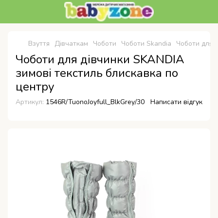
Взуття
Дівчаткам
Чоботи
Чоботи Skandia
Чоботи для 
Чоботи для дівчинки SKANDIA
зимові текстиль блискавка по
центру
Артикул:
1546R/TuonoJoyfull_BlkGrey/30
Написати відгук