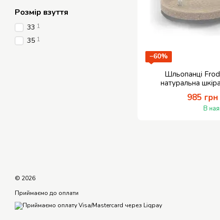
Розмір взуття
1
33
1
35
−60%
Шльопанці Frod
натуральна шкір
985 грн
В ная
© 2026
Приймаємо до оплати