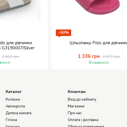
−50%
do для дівчинки
Шльопанці Polo для дівчинк
а G3190007/Silver
1 336 грн
2 463 грн
2 673 грн
вності
В наявності
Каталог
Клієнтам
Коляски
Вхід до кабінету
Автокрісла
Магазини
Дитяча кімната
Про нас
Гігієна
Оплата і доставка
Іграшки
Обмін та повернення