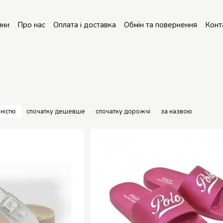
ини
Про нас
Оплата і доставка
Обмін та повернення
Конт
онт колясок
ністю
спочатку дешевше
спочатку дорожчі
за назвою