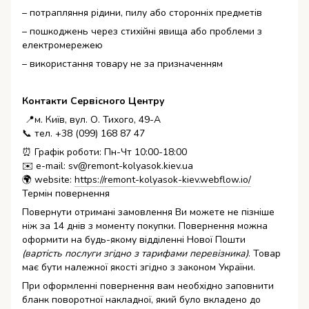
– потрапляння рідини, пилу або сторонніх предметів
– пошкоджень через стихійні явища або проблеми з
електромережею
– використання товару не за призначенням
Контакти Сервісного Центру
📍м. Київ, вул. О. Тихого, 49-А
📞 тел. +38 (099) 168 87 47
⏰ Графік роботи: Пн-Чт 10:00-18:00
✉️ e-mail: sv@remont-kolyasok.kiev.ua
🌍 website:
https://remont-kolyasok-kiev.webflow.io/
Термін повернення
Повернути отримані замовлення Ви можете не пізніше
ніж за 14 днів з моменту покупки. Повернення можна
оформити на будь-якому відділенні Нової Пошти
(вартість послуги згідно з тарифами перевізника)
. Товар
має бути належної якості згідно з законом України.
При оформленні повернення вам необхідно заповнити
бланк поворотної накладної, який було вкладено до