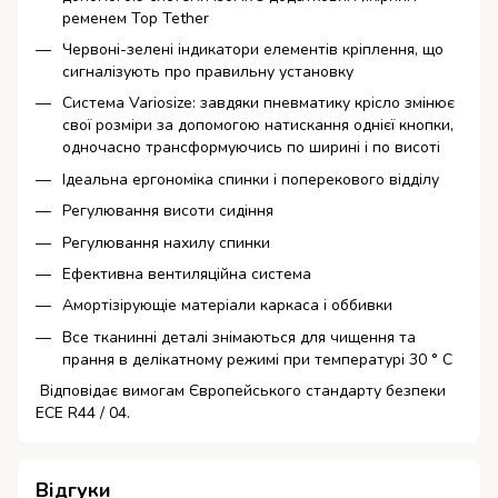
ременем Top Tether
Червоні-зелені індикатори елементів кріплення, що
сигналізують про правильну установку
Система Variosize: завдяки пневматику крісло змінює
свої розміри за допомогою натискання однієї кнопки,
одночасно трансформуючись по ширині і по висоті
Ідеальна ергономіка спинки і поперекового відділу
Регулювання висоти сидіння
Регулювання нахилу спинки
Ефективна вентиляційна система
Амортізірующіе матеріали каркаса і оббивки
Все тканинні деталі знімаються для чищення та
прання в делікатному режимі при температурі 30 ° С
Відповідає вимогам Європейського стандарту безпеки
ECE R44 / 04.
Відгуки