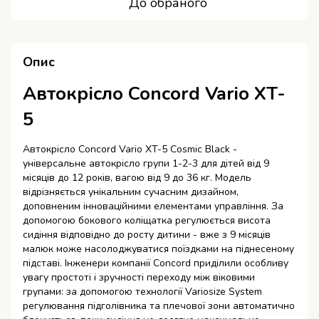
До обраного
Опис
Автокрісло Concord Vario XT-
5
Автокрісло Concord Vario XT-5 Cosmic Black -
універсальне автокрісло групи 1-2-3 для дітей від 9
місяців до 12 років, вагою від 9 до 36 кг. Модель
відрізняється унікальним сучасним дизайном,
доповненим інноваційними елементами управління. За
допомогою бокового коліщатка регулюється висота
сидіння відповідно до росту дитини - вже з 9 місяців
малюк може насолоджуватися поїздками на піднесеному
підставі. Інженери компанії Concord приділили особливу
увагу простоті і зручності переходу між віковими
групами: за допомогою технології Variosize System
регулювання підголівника та плечової зони автоматично