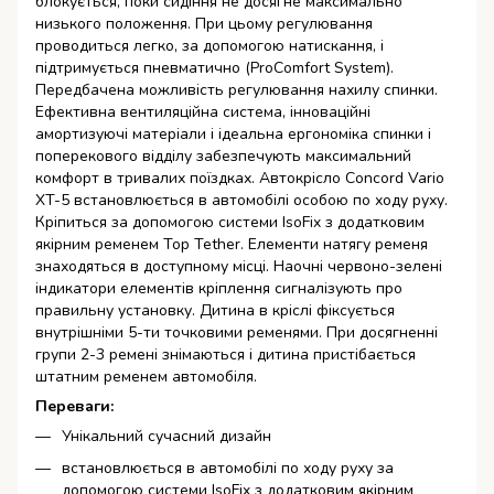
блокується, поки сидіння не досягне максимально
низького положення. При цьому регулювання
проводиться легко, за допомогою натискання, і
підтримується пневматично (ProComfort System).
Передбачена можливість регулювання нахилу спинки.
Ефективна вентиляційна система, інноваційні
амортизуючі матеріали і ідеальна ергономіка спинки і
поперекового відділу забезпечують максимальний
комфорт в тривалих поїздках. Автокрісло Concord Vario
XT-5 встановлюється в автомобілі особою по ходу руху.
Кріпиться за допомогою системи IsoFix з додатковим
якірним ременем Top Tether. Елементи натягу ременя
знаходяться в доступному місці. Наочні червоно-зелені
індикатори елементів кріплення сигналізують про
правильну установку. Дитина в кріслі фіксується
внутрішніми 5-ти точковими ременями. При досягненні
групи 2-3 ремені знімаються і дитина пристібається
штатним ременем автомобіля.
Переваги:
Унікальний сучасний дизайн
встановлюється в автомобілі по ходу руху за
допомогою системи IsoFix з додатковим якірним