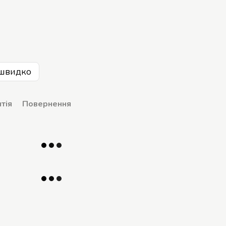
швидко
тія
Повернення
р