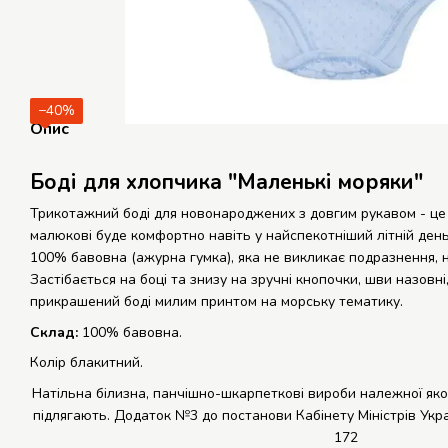
−40%
Опис
Боді для хлопчика "Маленькі моряки"
Трикотажний боді для новонароджених з довгим рукавом - це 
малюкові буде комфортно навіть у найспекотніший літній день
100% бавовна (ажурна гумка), яка не викликає подразнення, 
Застібається на боці та знизу на зручні кнопочки, шви назовні
прикрашений боді милим принтом на морську тематику.
Склад:
100% бавовна.
Колір блакитний.
Натільна білизна, панчішно-шкарпеткові вироби належної я
підлягають.
Додаток №3
до постанови Кабінету Міністрів Укр
172