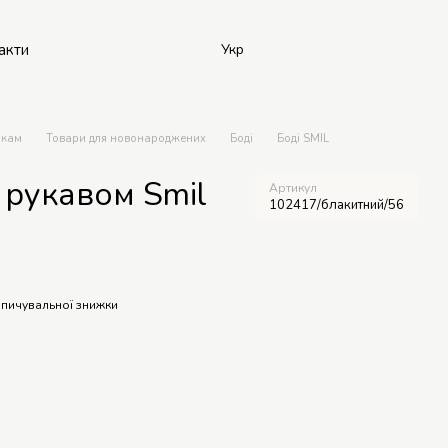
акти
Укр
икам
Товари для новонароджених
Боді
Боді SMIL
 рукавом Smil
Артикул
102417/блакитний/56
пичувальної знижки