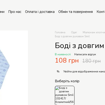
ини
Про нас
Оплата і доставка
Обмін та повернення
Конт
онт колясок
Головна
Одяг
Малюкам хлопч
Боді з довгим рукавом Smil
Боді з довгим
В наявності
Написати відгук
108 грн
180 грн
Увійти
для відображення нако
%
Виберіть колір