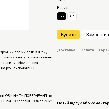
Розмір
56
62
Купити
Замовити 
Доставка
Оплата
Гаран
зручний легкий одяг, в якому
.
Зшитий з натуральної тканини
не парить шкіру малюка.
, на ручках подряпини,
кості ОБМІНУ ТА ПОВЕРНЕННЯ не
аїни
від 19 березня 1994 року №
Новий відгук або комента