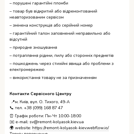
– порушені гарантійні пломби
– товар був відкритий або відремонтований
неавторизованим сервісом
– змінена конструкція або серійний номер
– гарантійний талон заповнений неправильно або
відсутній
– природне зношування
– потрапляння рідини, пилу або сторонніх предметів
– пошкоджень через стихійні явища або проблеми з
електромережею
– використання товару не за призначенням
Контакти Сервісного Центру
📍м. Київ, вул. О. Тихого, 49-А
📞 тел. +38 (099) 168 87 47
⏰ Графік роботи: Пн-Чт 10:00-18:00
✉️ e-mail: sv@remont-kolyasok.kiev.ua
🌍 website:
https://remont-kolyasok-kiev.webflow.io/
Термін повернення