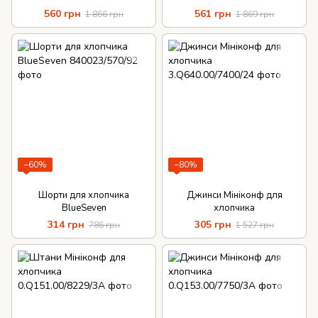
560 грн
561 грн
1 866 грн
1 869 грн
−60%
−80%
Шорти для хлопчика
Джинси Мініконф для
BlueSeven
хлопчика
314 грн
305 грн
786 грн
1 527 грн