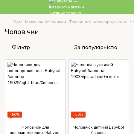
Одяг
Малюкам хлопчикам
Товари для новонароджених
Ч
Чоловічки
Фільтр
За популярністю
−50%
−50%
Чоловічок для
Чоловічок дитячий Babybol
новонародженого Babybol
бавовна