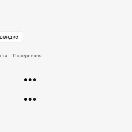
швидко
тія
Повернення
р