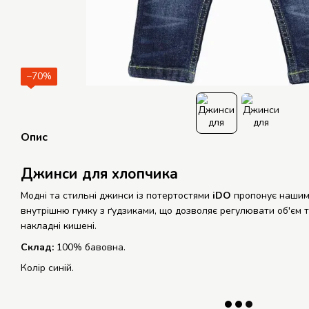
−70%
Опис
Джинси для хлопчика
Модні та стильні джинси із потертостями
іDO
пропонує нашим
внутрішню гумку з ґудзиками, що дозволяє регулювати об'єм та
накладні кишені.
Склад:
100% бавовна.
Колір синій.