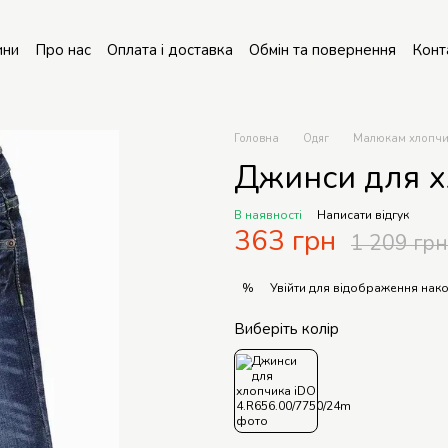
ини
Про нас
Оплата і доставка
Обмін та повернення
Конт
онт колясок
Головна
Одяг
Малюкам хлопч
Джинси для х
В наявності
Написати відгук
363 грн
1 209 грн
Увійти
для відображення нако
%
Виберіть колір