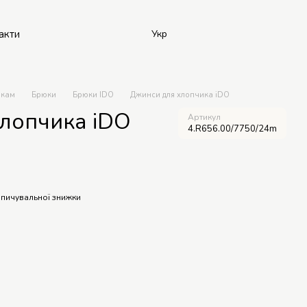
акти
Укр
икам
Брюки
Брюки IDO
Джинси для хлопчика iDO
лопчика iDO
Артикул
4.R656.00/7750/24m
пичувальної знижки