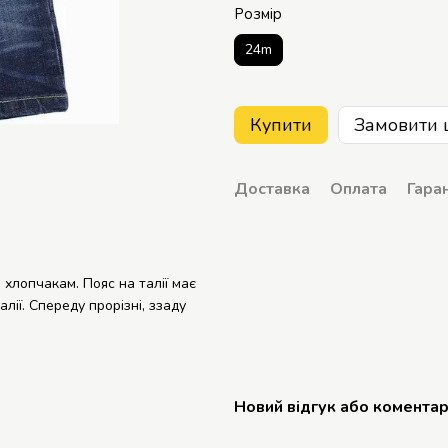
Розмір
24m
Купити
Замовити 
Доставка
Оплата
Гаран
 хлопчакам.
Пояс на талії має
лії.
Спереду прорізні, ззаду
Новий відгук або комента