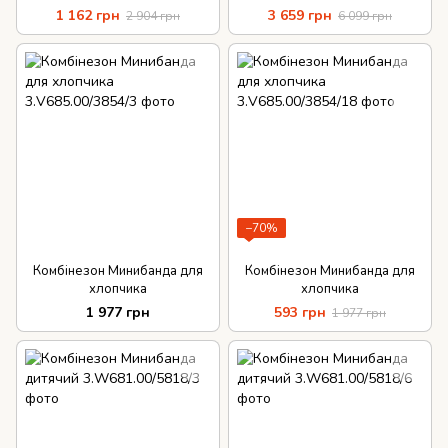
ZOOMY Lenne для хлопчика
1 162 грн
3 659 грн
2 904 грн
6 099 грн
−70%
Комбінезон Минибанда для
Комбінезон Минибанда для
хлопчика
хлопчика
1 977 грн
593 грн
1 977 грн