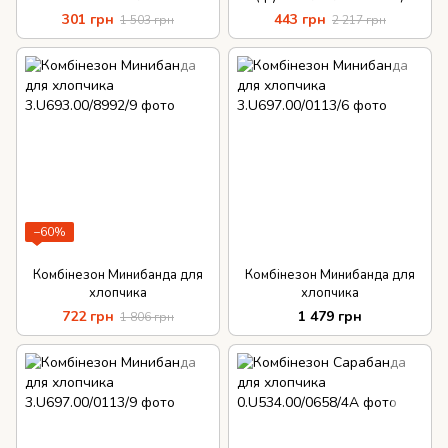
Брумс для хлопчика
301 грн
443 грн
1 503 грн
2 217 грн
−60%
Комбінезон Минибанда для
Комбінезон Минибанда для
хлопчика
хлопчика
722 грн
1 479 грн
1 806 грн