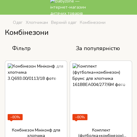
Одяг
Хлопчикам
Верхній одяг
Комбінезони
Комбінезони
Фільтр
За популярністю
−80%
−80%
Комбінезон Мініконф для
Комплект
хлопчика
(футболка+комбінезон)