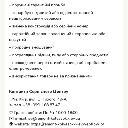
– порушені гарантійні пломби
– товар був відкритий або відремонтований
неавторизованим сервісом
– змінена конструкція або серійний номер
– гарантійний талон заповнений неправильно або
відсутній
– природне зношування
– потрапляння рідини, пилу або сторонніх предметів
– пошкоджень через стихійні явища або проблеми з
електромережею
– використання товару не за призначенням
Контакти Сервісного Центру
📍м. Київ, вул. О. Тихого, 49-А
📞 тел. +38 (099) 168 87 47
⏰ Графік роботи: Пн-Чт 10:00-18:00
✉️ e-mail: sv@remont-kolyasok.kiev.ua
🌍 website:
https://remont-kolyasok-kiev.webflow.io/