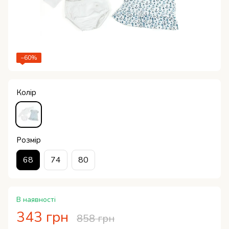
−60%
Колір
Розмір
68
74
80
В наявності
343 грн
858 грн