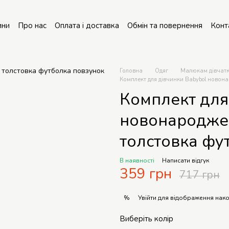
ини
Про нас
Оплата і доставка
Обмін та повернення
Конт
онт колясок
Головна
Одяг
Малюкам дівчат
Комплект для дівчинки Babybol новон
Комплект для
новонародже
толстовка фу
В наявності
Написати відгук
359 грн
717 грн
Увійти
для відображення нако
%
Виберіть колір