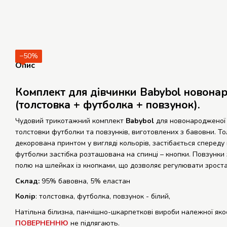
−50%
Опис
Комплект для дівчинки Babybol новона
(толстовка + футболка + повзунок).
Чудовий трикотажний комплект
Babybol
для новонародженої 
толстовки футболки та повзунків, виготовлених з бавовни. Т
декорована принтом у вигляді кольорів, застібається спереду 
футболки застібка розташована на спинці – кнопки. Повзунки
полю на шлейках із кнопками, що дозволяє регулювати зрост
Склад:
95% бавовна, 5% еластан
Колір
: толстовка, футболка, повзунок - білий,
Натільна білизна, панчішно-шкарпеткові вироби належної яко
ПОВЕРНЕННЮ
не підлягають.