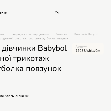
акти
Укр
кам
Товари для новонароджених
Комплект
Комплект Babybol
ародженої трикотаж толстовка футболка повзунок
 дівчинки Babybol
Артикул
19038/white/0m
ної трикотаж
тболка повзунок
пичувальної знижки