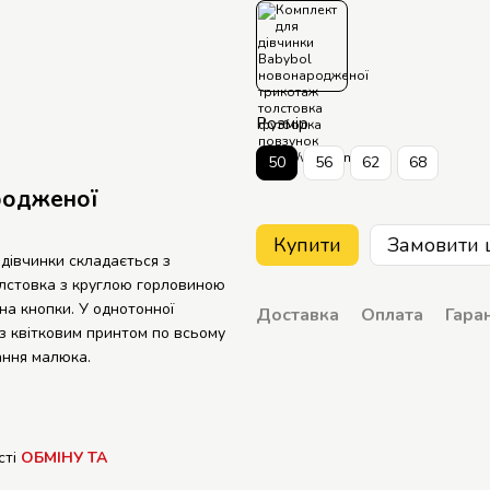
Розмір
50
56
62
68
родженої
Купити
Замовити 
дівчинки складається з
олстовка з круглою горловиною
на кнопки. У однотонної
Доставка
Оплата
Гаран
 з квітковим принтом по всьому
ання малюка.
сті
ОБМІНУ ТА