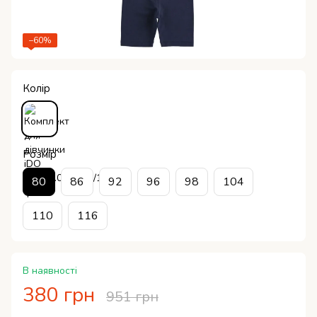
−60%
Колір
Розмір
80
86
92
96
98
104
110
116
В наявності
380 грн
951 грн