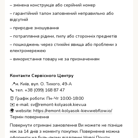
– змінена конструкція або серійний номер
– гарантійний талон заповнений неправильно або
відсутній
– природне зношування
– потрапляння рідини, пилу або сторонніх предметів
– пошкоджень через стихійні явища або проблеми з
електромережею
– використання товару не за призначенням
Контакти Сервісного Центру
📍м. Київ, вул. О. Тихого, 49-А
📞 тел. +38 (099) 168 87 47
⏰ Графік роботи: Пн-Чт 10:00-18:00
✉️ e-mail: sv@remont-kolyasok.kiev.ua
🌍 website:
https://remont-kolyasok-kiev.webflow.io/
Термін повернення
Повернути отримані замовлення Ви можете не пізніше
ніж за 14 днів з моменту покупки. Повернення можна
оформити на будь-якому відділенні Нової Пошти