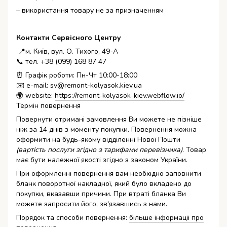
– використання товару не за призначенням
Контакти Сервісного Центру
📍м. Київ, вул. О. Тихого, 49-А
📞 тел. +38 (099) 168 87 47
⏰ Графік роботи: Пн-Чт 10:00-18:00
✉️ e-mail: sv@remont-kolyasok.kiev.ua
🌍 website:
https://remont-kolyasok-kiev.webflow.io/
Термін повернення
Повернути отримані замовлення Ви можете не пізніше
ніж за 14 днів з моменту покупки. Повернення можна
оформити на будь-якому відділенні Нової Пошти
(вартість послуги згідно з тарифами перевізника)
. Товар
має бути належної якості згідно з законом України.
При оформленні повернення вам необхідно заповнити
бланк поворотної накладної, який було вкладено до
покупки, вказавши причини. При втраті бланка Ви
можете запросити його, зв'язавшись з нами.
Порядок та способи повернення:
більше інформаціі про