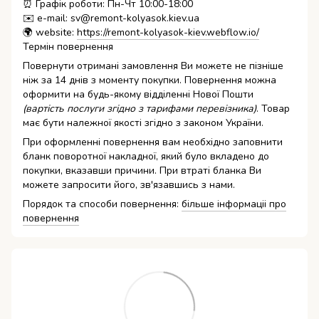
⏰ Графік роботи: Пн-Чт 10:00-18:00
✉️ e-mail: sv@remont-kolyasok.kiev.ua
🌍 website:
https://remont-kolyasok-kiev.webflow.io/
Термін повернення
Повернути отримані замовлення Ви можете не пізніше
ніж за 14 днів з моменту покупки. Повернення можна
оформити на будь-якому відділенні Нової Пошти
(вартість послуги згідно з тарифами перевізника)
. Товар
має бути належної якості згідно з законом України.
При оформленні повернення вам необхідно заповнити
бланк поворотної накладної, який було вкладено до
покупки, вказавши причини. При втраті бланка Ви
можете запросити його, зв'язавшись з нами.
Порядок та способи повернення:
більше інформаціі про
повернення