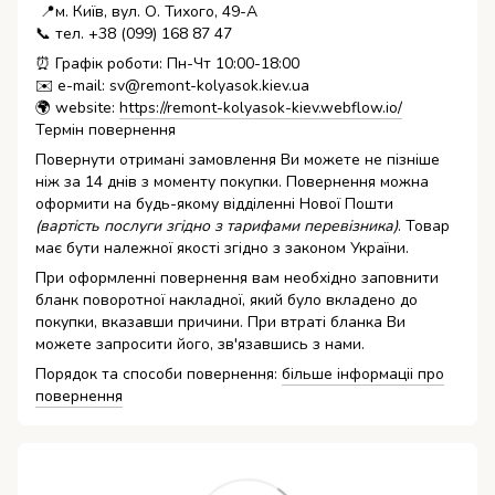
📍м. Київ, вул. О. Тихого, 49-А
📞 тел. +38 (099) 168 87 47
⏰ Графік роботи: Пн-Чт 10:00-18:00
✉️ e-mail: sv@remont-kolyasok.kiev.ua
🌍 website:
https://remont-kolyasok-kiev.webflow.io/
Термін повернення
Повернути отримані замовлення Ви можете не пізніше
ніж за 14 днів з моменту покупки. Повернення можна
оформити на будь-якому відділенні Нової Пошти
(вартість послуги згідно з тарифами перевізника)
. Товар
має бути належної якості згідно з законом України.
При оформленні повернення вам необхідно заповнити
бланк поворотної накладної, який було вкладено до
покупки, вказавши причини. При втраті бланка Ви
можете запросити його, зв'язавшись з нами.
Порядок та способи повернення:
більше інформаціі про
повернення