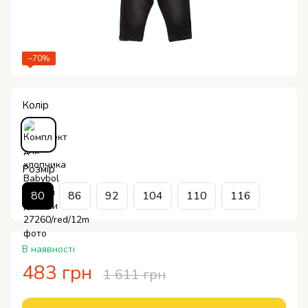
−70%
Колір
Розмір
80
86
92
104
110
116
В наявності
483 грн
1 611 грн