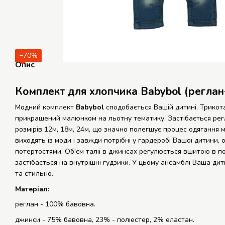
−70%
Опис
Комплект для хлопчика Babybol (регла
Модний комплект
Babybol
сподобається Вашій дитині. Трикот
прикрашений малюнком на льотну тематику. Застібається рег
розмірів 12м, 18м, 24м, що значно полегшує процес одягання 
виходять із моди і завжди потрібні у гардеробі Вашої дитини,
потертостями. Об'єм талії в джинсах регулюється вшитою в поя
застібається на внутрішні гудзики. У цьому ансамблі Ваша д
та стильно.
Матеріал:
реглан - 100% бавовна.
джинси - 75% бавовна, 23% - поліестер, 2% еластан.