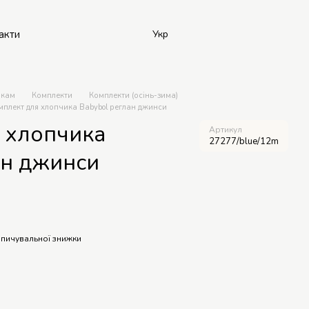
акти
Укр
икам
Комплекти
Комплекти (осінь-зима)
мплект для хлопчика Babybol реглан джинси
 хлопчика
Артикул
27277/blue/12m
ан джинси
пичувальної знижки