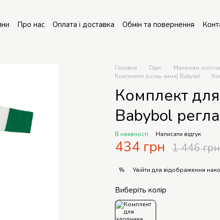
ини
Про нас
Оплата і доставка
Обмін та повернення
Конт
онт колясок
Головна
Одяг
Малюкам хлопч
Комплекти (осінь-зима) Babybol
Ко
Комплект для
Babybol регл
В наявності
Написати відгук
434 грн
1 446 грн
Увійти
для відображення нако
%
Виберіть колір