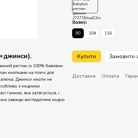
Розмір
80
104
116
н+джинси).
Купити
Замовити 
ажний реглан із 100% бавовни
лан кнопками на плечі для
Доставка
Оплата
Гаран
малюка. Джинси ніколи не
 особливо з модними
сі гумкою, яка затягується, і
итина завжди виглядатиме модно