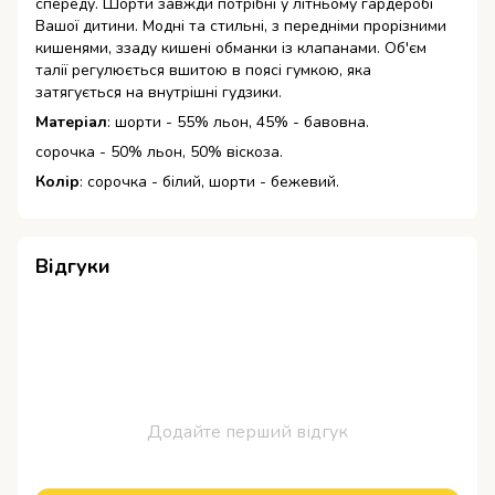
спереду. Шорти завжди потрібні у літньому гардеробі
Вашої дитини. Модні та стильні, з передніми прорізними
кишенями, ззаду кишені обманки із клапанами. Об'єм
талії регулюється вшитою в поясі гумкою, яка
затягується на внутрішні гудзики.
Матеріал
: шорти - 55% льон, 45% - бавовна.
сорочка - 50% льон, 50% віскоза.
Колір
: сорочка - білий, шорти - бежевий.
Відгуки
Додайте перший відгук