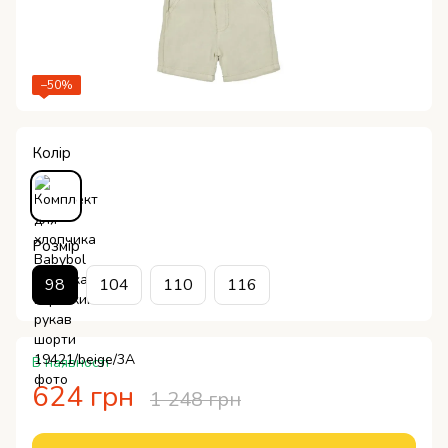
−50%
Колір
Розмір
98
104
110
116
В наявності
624 грн
1 248 грн