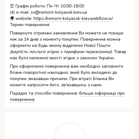
⏰ Графік роботи: Пн-Чт 10:00-18:00
✉️ e-mail: sv@remont-kolyasok.kiev.ua
🌍 website:
https://remont-kolyasok-kiev.webflow.io/
Термін повернення
Повернути отримані замовлення Ви можете не пізніше
ніж за 14 днів з моменту покупки. Повернення можна
оформити на будь-якому відділенні Нової Пошти
(вартість послуги згідно з тарифами перевізника)
. Товар
має бути належної якості згідно з законом України.
При оформленні повернення вам необхідно заповнити
бланк поворотної накладної, який було вкладено до
покупки, вказавши причини. При втраті бланка Ви
можете запросити його, зв'язавшись з нами.
Порядок та способи повернення:
більше інформаціі про
повернення