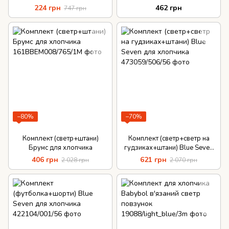
шапочка
224 грн
462 грн
747 грн
−80%
−70%
Комплект (светр+штани)
Комплект (светр+светр на
Брумс для хлопчика
гудзиках+штани) Blue Seven
для хлопчика
406 грн
621 грн
2 028 грн
2 070 грн