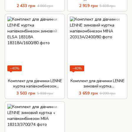
2 433 грн
2 919 грн
4 866 грн
5 838 грн
−40%
−40%
Комплект для дівчинки LENNE
Комплект для дівчинки LENNE
куртка напівкомбінезон
зимовий куртка
зимовий ELSA 18318A
напівкомбінезон MINA
3 503 грн
3 659 грн
5 838 грн
6 099 грн