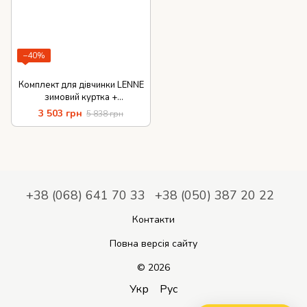
−40%
Комплект для дівчинки LENNE
зимовий куртка +
напівкомбінезон MIIA
3 503 грн
5 838 грн
+38 (068) 641 70 33
+38 (050) 387 20 22
Контакти
Повна версія сайту
© 2026
Укр
Рус