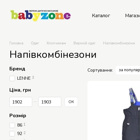
Перейти до основного контенту
Каталог
Магаз
Рем
Головна
Одяг
Хлопчикам
Верхній одяг
Напівкомбінезони
Напівкомбінезони
Бренд
Сортування:
за популяр
3
LENNE
Ціна, грн
Від Ціна, грн
До Ціна, грн
ОК
Розмір
1
86
2
92