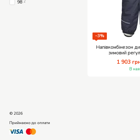
2
98
−3%
Напівкомбінезон д
зимовий регу
1 903 гр
В ная
© 2026
Приймаємо до оплати