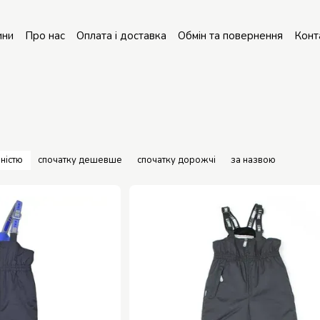
ини
Про нас
Оплата і доставка
Обмін та повернення
Конт
онт колясок
ністю
спочатку дешевше
спочатку дорожчі
за назвою