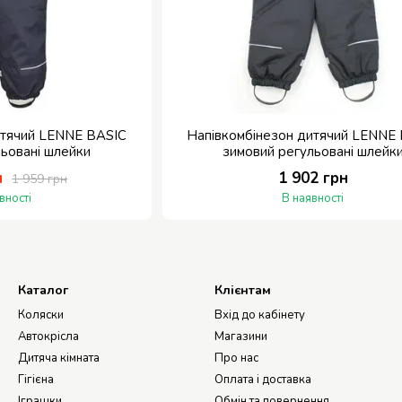
итячий LENNE BASIC
Напівкомбінезон дитячий LENNE
льовані шлейки
зимовий регульовані шлейк
н
1 902 грн
1 959 грн
вності
В наявності
Каталог
Клієнтам
Коляски
Вхід до кабінету
Автокрісла
Магазини
Дитяча кімната
Про нас
Гігієна
Оплата і доставка
Іграшки
Обмін та повернення