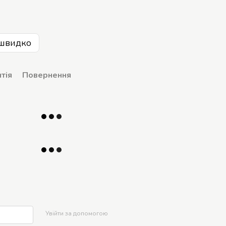
швидко
тія
Повернення
р
Увійти за допомогою