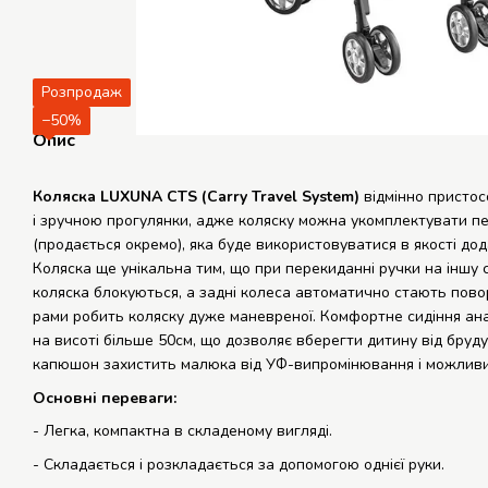
Розпродаж
−50%
Опис
Коляска LUXUNA CTS (Carry Travel System)
відмінно присто
і зручною прогулянки, адже коляску можна укомплектувати п
(продається окремо), яка буде використовуватися в якості д
Коляска ще унікальна тим, що при перекиданні ручки на іншу 
коляска блокуються, а задні колеса автоматично стають пово
рами робить коляску дуже маневреної. Комфортне сидіння ан
на висоті більше 50см, що дозволяє вберегти дитину від бруду
капюшон захистить малюка від УФ-випромінювання і можливи
Основні переваги:
- Легка, компактна в складеному вигляді.
- Складається і розкладається за допомогою однієї руки.