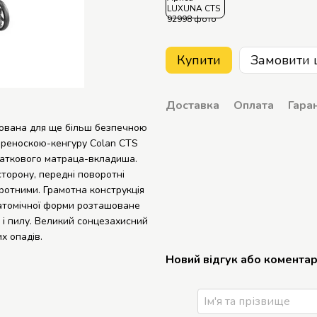
Купити
Замовити 
Доставка
Оплата
Гаран
сована для ще більш безпечною
ереноскою-кенгуру Colan CTS
одаткового матраца-вкладиша.
сторону, передні поворотні
ротними. Грамотна конструкція
атомічної форми розташоване
 і пилу. Великий сонцезахисний
х опадів.
Новий відгук або комента