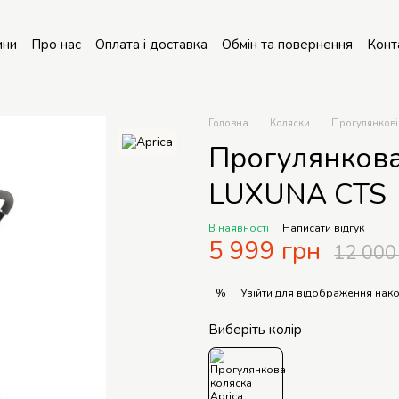
ини
Про нас
Оплата і доставка
Обмін та повернення
Конт
онт колясок
Головна
Коляски
Прогулянкові
Прогулянкова
LUXUNA CTS
В наявності
Написати відгук
5 999 грн
12 000
Увійти
для відображення нако
%
Виберіть колір