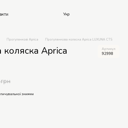
акти
Укр
Прогулянкові Aprica
Прогулянкова коляска Aprica LUXUNA CTS
 коляска Aprica
Артикул
92998
 грн
пичувальної знижки