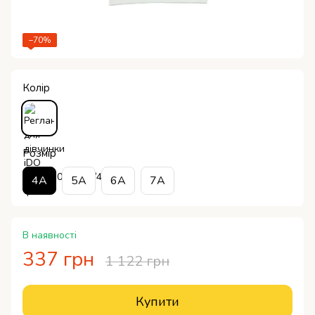
−70%
Колір
Розмір
4A
5A
6A
7A
В наявності
337 грн
1 122 грн
Купити