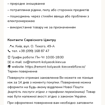
– природне зношування
– потрапляння рідини, пилу або сторонніх предметів
– пошкоджень через стихійні явища або проблеми з
електромережею
– використання товару не за призначенням
Контакти Сервісного Центру
📍м. Київ, вул. О. Тихого, 49-А
📞 тел. +38 (099) 168 87 47
⏰ Графік роботи: Пн-Чт 10:00-18:00
✉️ e-mail: sv@remont-kolyasok.kiev.ua
🌍 website:
https://remont-kolyasok-kiev.webflow.io/
Термін повернення
Повернути отримані замовлення Ви можете не пізніше
ніж за 14 днів з моменту покупки. Повернення можна
оформити на будь-якому відділенні Нової Пошти
(вартість послуги згідно з тарифами перевізника)
. Товар
має бути належної якості згідно з законом України.
При оформленні повернення вам необхідно заповнити