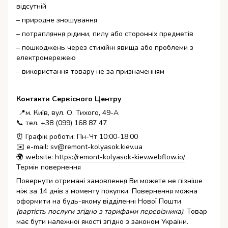
відсутній
– природне зношування
– потрапляння рідини, пилу або сторонніх предметів
– пошкоджень через стихійні явища або проблеми з
електромережею
– використання товару не за призначенням
Контакти Сервісного Центру
📍м. Київ, вул. О. Тихого, 49-А
📞 тел. +38 (099) 168 87 47
⏰ Графік роботи: Пн-Чт 10:00-18:00
✉️ e-mail: sv@remont-kolyasok.kiev.ua
🌍 website:
https://remont-kolyasok-kiev.webflow.io/
Термін повернення
Повернути отримані замовлення Ви можете не пізніше
ніж за 14 днів з моменту покупки. Повернення можна
оформити на будь-якому відділенні Нової Пошти
(вартість послуги згідно з тарифами перевізника)
. Товар
має бути належної якості згідно з законом України.