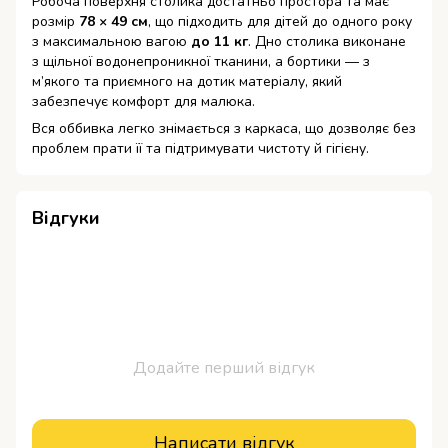
Робоча поверхня столика достатньо простора та має
розмір
78 × 49 см
, що підходить для дітей до одного року
з максимальною вагою
до 11 кг
. Дно столика виконане
з щільної водонепроникної тканини, а бортики — з
м’якого та приємного на дотик матеріалу, який
забезпечує комфорт для малюка.
Вся оббивка легко знімається з каркаса, що дозволяє без
проблем прати її та підтримувати чистоту й гігієну.
Відгуки
Додайте перший відгук
Написати відгук