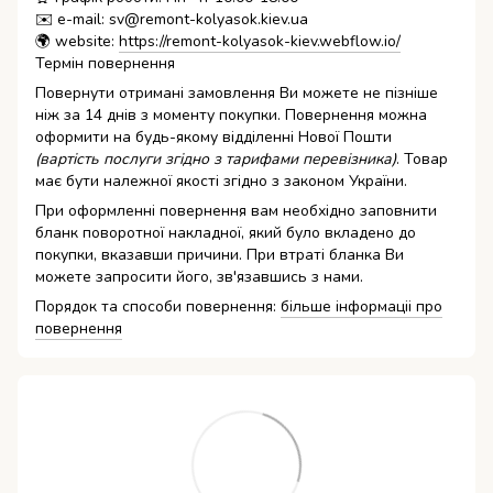
✉️ e-mail: sv@remont-kolyasok.kiev.ua
🌍 website:
https://remont-kolyasok-kiev.webflow.io/
Термін повернення
Повернути отримані замовлення Ви можете не пізніше
ніж за 14 днів з моменту покупки. Повернення можна
оформити на будь-якому відділенні Нової Пошти
(вартість послуги згідно з тарифами перевізника)
. Товар
має бути належної якості згідно з законом України.
При оформленні повернення вам необхідно заповнити
бланк поворотної накладної, який було вкладено до
покупки, вказавши причини. При втраті бланка Ви
можете запросити його, зв'язавшись з нами.
Порядок та способи повернення:
більше інформаціі про
повернення