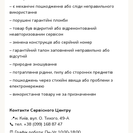
– є механічні пошкодження або сліди неправильного
використання
– порушені гарантійні пломби
– товар був відкритий або відремонтований
неавторизованим сервісом
– змінена конструкція або серійний номер
– гарантійний талон заповнений неправильно або
відсутній
– природне зношування
– потрапляння рідини, пилу або сторонніх предметів
– пошкоджень через стихійні явища або проблеми з
електромережею
– використання товару не за призначенням
Контакти Сервісного Центру
📍м. Київ, вул. О. Тихого, 49-А
📞 тел. +38 (099) 168 87 47
⏰ Графік роботи: Пн-Чт 10:00-18:00