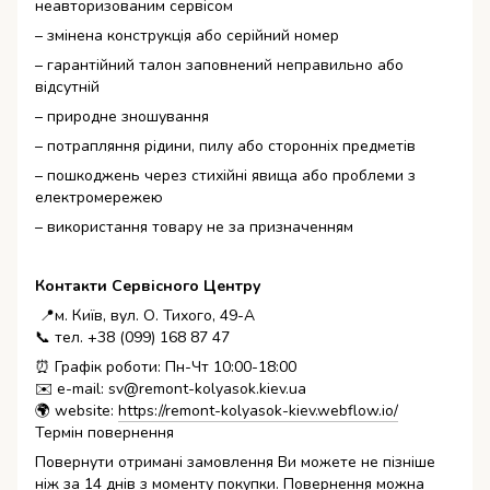
неавторизованим сервісом
– змінена конструкція або серійний номер
– гарантійний талон заповнений неправильно або
відсутній
– природне зношування
– потрапляння рідини, пилу або сторонніх предметів
– пошкоджень через стихійні явища або проблеми з
електромережею
– використання товару не за призначенням
Контакти Сервісного Центру
📍м. Київ, вул. О. Тихого, 49-А
📞 тел. +38 (099) 168 87 47
⏰ Графік роботи: Пн-Чт 10:00-18:00
✉️ e-mail: sv@remont-kolyasok.kiev.ua
🌍 website:
https://remont-kolyasok-kiev.webflow.io/
Термін повернення
Повернути отримані замовлення Ви можете не пізніше
ніж за 14 днів з моменту покупки. Повернення можна