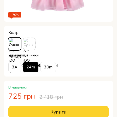
−70%
Колір
Розмір
3A
24m
30m
В наявності
725 грн
2 418 грн
Купити