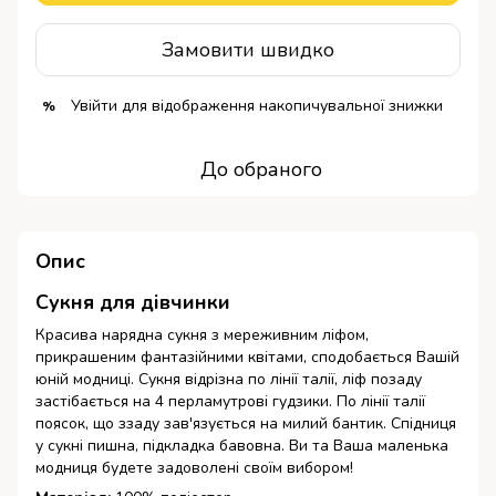
Замовити швидко
Увійти
для відображення накопичувальної знижки
%
До обраного
Опис
Сукня для дівчинки
Красива нарядна сукня з мереживним ліфом,
прикрашеним фантазійними квітами, сподобається Вашій
юній модниці.
Сукня відрізна по лінії талії, ліф позаду
застібається на 4 перламутрові гудзики.
По лінії талії
поясок, що ззаду зав'язується на милий бантик.
Спідниця
у сукні пишна, підкладка бавовна.
Ви та Ваша маленька
модниця будете задоволені своїм вибором!