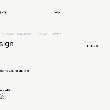
акти
Укр
Аксесуари ABC design
Сумка ABC design
sign
Артикул
91010/16
пичувальної знижки