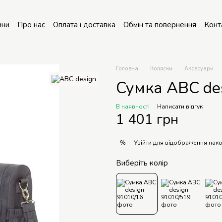
ини
Про нас
Оплата і доставка
Обмін та повернення
Конт
онт колясок
Головна
Коляски
Аксесуари
Сумка ABC de
В наявності
Написати відгук
1 401 грн
Увійти
для відображення нако
%
Виберіть колір