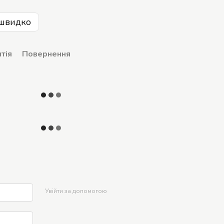
швидко
тія
Повернення
р
Увійти за допомогою