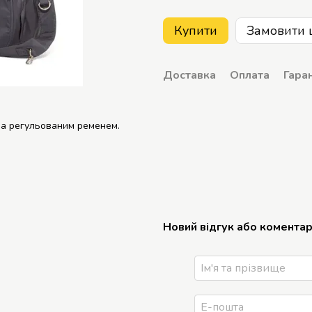
Купити
Замовити 
Доставка
Оплата
Гаран
ена регульованим ременем.
Новий відгук або комента