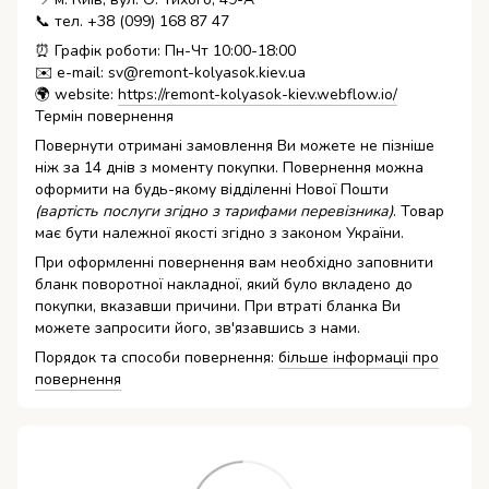
📞 тел. +38 (099) 168 87 47
⏰ Графік роботи: Пн-Чт 10:00-18:00
✉️ e-mail: sv@remont-kolyasok.kiev.ua
🌍 website:
https://remont-kolyasok-kiev.webflow.io/
Термін повернення
Повернути отримані замовлення Ви можете не пізніше
ніж за 14 днів з моменту покупки. Повернення можна
оформити на будь-якому відділенні Нової Пошти
(вартість послуги згідно з тарифами перевізника)
. Товар
має бути належної якості згідно з законом України.
При оформленні повернення вам необхідно заповнити
бланк поворотної накладної, який було вкладено до
покупки, вказавши причини. При втраті бланка Ви
можете запросити його, зв'язавшись з нами.
Порядок та способи повернення:
більше інформаціі про
повернення