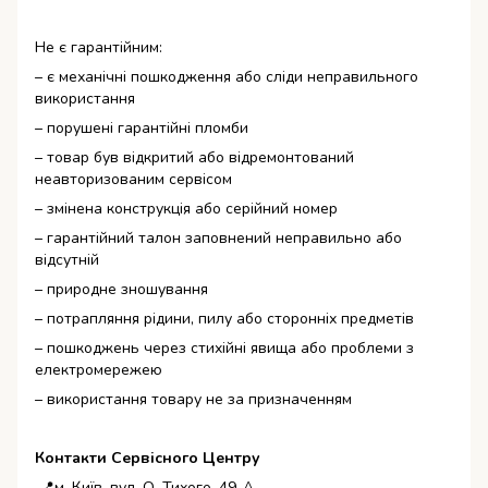
Не є гарантійним:
– є механічні пошкодження або сліди неправильного
використання
– порушені гарантійні пломби
– товар був відкритий або відремонтований
неавторизованим сервісом
– змінена конструкція або серійний номер
– гарантійний талон заповнений неправильно або
відсутній
– природне зношування
– потрапляння рідини, пилу або сторонніх предметів
– пошкоджень через стихійні явища або проблеми з
електромережею
– використання товару не за призначенням
Контакти Сервісного Центру
📍м. Київ, вул. О. Тихого, 49-А