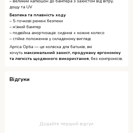
– великий капюшон до бампера з захистом від вітру,
дощу та UV
Безпека та плавність ходу
– 5-точкові ремені безпеки
– м’який бампер
– подвійна амортизація: сидіння + кожне колесо
– стійке положення у складеному вигляді
Aprica Optia — це коляска для батьків, які
хочуть
максимальний захист, продуману ергономіку
та легкість щоденного використання
, без компромісів.
Відгуки
Додайте перший відгук