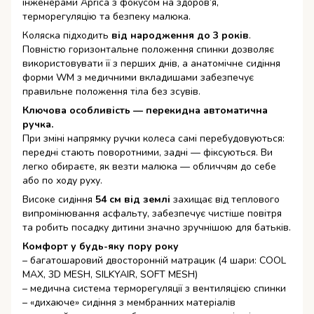
інженерами Aprica з фокусом на здоров’я,
терморегуляцію та безпеку малюка.
Коляска підходить
від народження до 3 років
.
Повністю горизонтальне положення спинки дозволяє
використовувати її з перших днів, а анатомічне сидіння
форми WM з медичними вкладишами забезпечує
правильне положення тіла без зсувів.
Ключова особливість — перекидна автоматична
ручка.
При зміні напрямку ручки колеса самі перебудовуються:
передні стають поворотними, задні — фіксуються. Ви
легко обираєте, як везти малюка — обличчям до себе
або по ходу руху.
Високе сидіння
54 см від землі
захищає від теплового
випромінювання асфальту, забезпечує чистіше повітря
та робить посадку дитини значно зручнішою для батьків.
Комфорт у будь-яку пору року
– багатошаровий двосторонній матрацик (4 шари: COOL
MAX, 3D MESH, SILKYAIR, SOFT MESH)
– медична система терморегуляції з вентиляцією спинки
– «дихаюче» сидіння з мембранних матеріалів