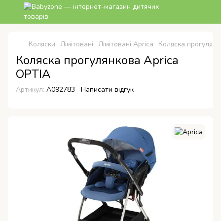
Коляски
Лімітовані
Лімітовані Aprica
Коляска прогулянк
Коляска прогулянкова Aprica
OPTIA
Артикул:
A092783
Написати відгук