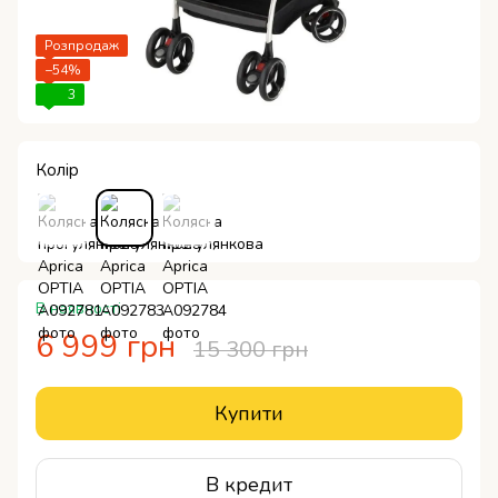
Розпродаж
−54%
3
Колір
В наявності
6 999 грн
15 300 грн
Купити
В кредит