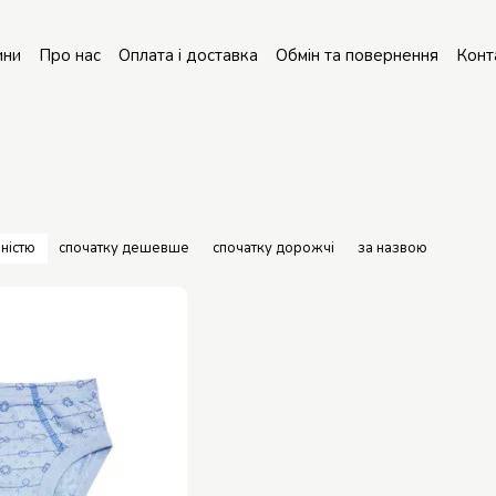
ини
Про нас
Оплата і доставка
Обмін та повернення
Конт
онт колясок
ністю
спочатку дешевше
спочатку дорожчі
за назвою