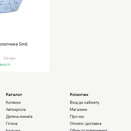
хлопчика Smil
н
72 грн
вності
Каталог
Клієнтам
Коляски
Вхід до кабінету
Автокрісла
Магазини
Дитяча кімната
Про нас
Гігієна
Оплата і доставка
Іграшки
Обмін та повернення