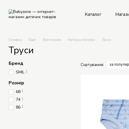
Перейти до основного контенту
Каталог
Магаз
Рем
Головна
Одяг
Хлопчикам
Натільна білизна
Труси
Труси
Бренд
Сортування:
за популяр
1
SMIL
Розмір
1
68
1
74
1
86