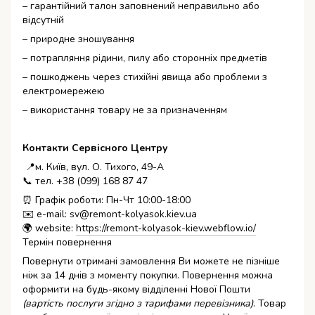
– гарантійний талон заповнений неправильно або
відсутній
– природне зношування
– потрапляння рідини, пилу або сторонніх предметів
– пошкоджень через стихійні явища або проблеми з
електромережею
– використання товару не за призначенням
Контакти Сервісного Центру
📍м. Київ, вул. О. Тихого, 49-А
📞 тел. +38 (099) 168 87 47
⏰ Графік роботи: Пн-Чт 10:00-18:00
✉️ e-mail: sv@remont-kolyasok.kiev.ua
🌍 website:
https://remont-kolyasok-kiev.webflow.io/
Термін повернення
Повернути отримані замовлення Ви можете не пізніше
ніж за 14 днів з моменту покупки. Повернення можна
оформити на будь-якому відділенні Нової Пошти
(вартість послуги згідно з тарифами перевізника)
. Товар