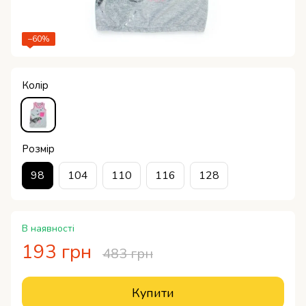
−60%
Колір
Розмір
98
104
110
116
128
В наявності
193 грн
483 грн
Купити