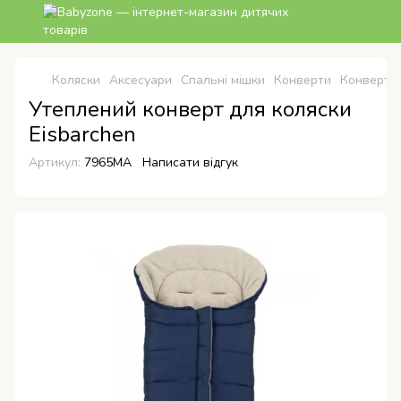
Коляски
Аксесуари
Спальні мішки
Конверти
Конверти
Утеплений конверт для коляски
Eisbarchen
Артикул:
7965MA
Написати відгук