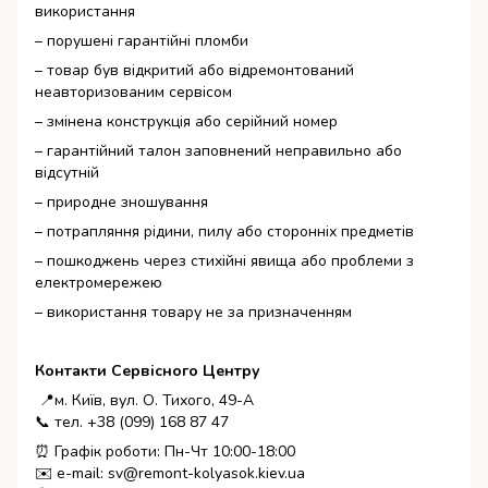
використання
– порушені гарантійні пломби
– товар був відкритий або відремонтований
неавторизованим сервісом
– змінена конструкція або серійний номер
– гарантійний талон заповнений неправильно або
відсутній
– природне зношування
– потрапляння рідини, пилу або сторонніх предметів
– пошкоджень через стихійні явища або проблеми з
електромережею
– використання товару не за призначенням
Контакти Сервісного Центру
📍м. Київ, вул. О. Тихого, 49-А
📞 тел. +38 (099) 168 87 47
⏰ Графік роботи: Пн-Чт 10:00-18:00
✉️ e-mail: sv@remont-kolyasok.kiev.ua