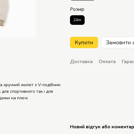
Розмір
24m
Купити
Замовити 
Доставка
Оплата
Гаран
а зручний жилет з V-подібним
 для спортивного так і для
зики на плечі.
Новий відгук або комента