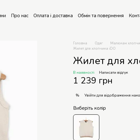
ини
Про нас
Оплата і доставка
Обмін та повернення
Конт
онт колясок
Головна
Одяг
Малюкам хлопч
Жилет для хлопчика iDO
Жилет для хл
В наявності
Написати відгук
1 239 грн
Увійти
для відображення нако
%
Виберіть колір