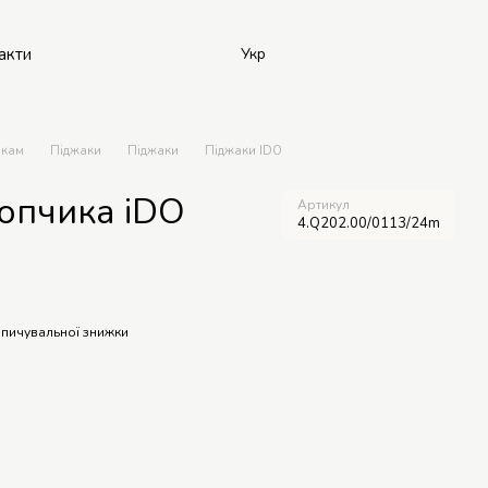
акти
Укр
икам
Піджаки
Піджаки
Піджаки IDO
опчика iDO
Артикул
4.Q202.00/0113/24m
пичувальної знижки