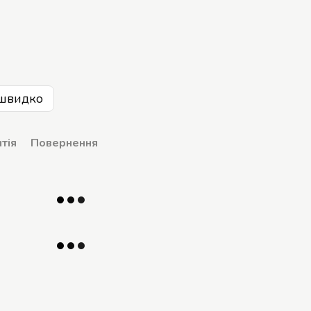
швидко
тія
Повернення
р