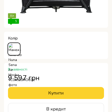
Хіт
5
Колір
В наявності
9 597 грн
Купити
В кредит