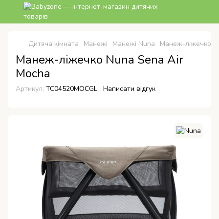
Дитяча кімната
Манежі
Манежі Nuna
Манеж-ліжечко Nu
Манеж-ліжечко Nuna Sena Air
Mocha
Артикул:
TC04520MOCGL
Написати відгук