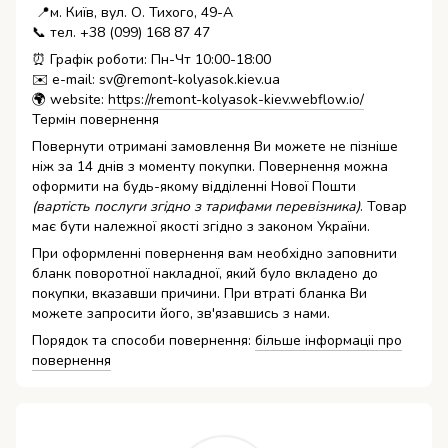
📍м. Київ, вул. О. Тихого, 49-А
📞 тел. +38 (099) 168 87 47
⏰ Графік роботи: Пн-Чт 10:00-18:00
✉️ e-mail: sv@remont-kolyasok.kiev.ua
🌍 website:
https://remont-kolyasok-kiev.webflow.io/
Термін повернення
Повернути отримані замовлення Ви можете не пізніше
ніж за 14 днів з моменту покупки. Повернення можна
оформити на будь-якому відділенні Нової Пошти
(вартість послуги згідно з тарифами перевізника)
. Товар
має бути належної якості згідно з законом України.
При оформленні повернення вам необхідно заповнити
бланк поворотної накладної, який було вкладено до
покупки, вказавши причини. При втраті бланка Ви
можете запросити його, зв'язавшись з нами.
Порядок та способи повернення:
більше інформаціі про
повернення