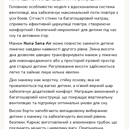
Головною особливістю моделі є вдосконалена система
вентиляції, яка забезпечує максимальний потік повітря з
усіх боків. Сітчасті стінки та багатошаровий матрац
сприяють ефективній циркуляції повітря, створюючи
комфортний і безпечний мікроклімат для дитини під час
сну та активних ігор.
Манеж
Nuna Sena Air
може повністю замінити дитяче
ліжечко завдяки наявності другого рівня. Зміна висоти
дна дозволяє швидко трансформувати манеж у ліжечко
для новонародженого або у просторий ігровий простір
для старшої дитини. Регулювання висоти здійснюється
легко та займає лише кілька хвилин.
Дно манежу має жорстку, стійку основу, яка не
провалюється під вагою дитини, а м’який верхній шар
забезпечує додатковий комфорт. Матрацик виконаний у
багатошаровій конструкції, що покращує вертикальну
вентиляцію та підтримує оптимальні умови для сну.
Високі борти запобігають випадковому вибиранню
дитини з манежу та забезпечують високий рівень
безпеки. Каркас виготовлений з алюмінієвих трубок, що
поєднують міцність і невелику вагу. Оригінальна