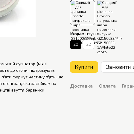
Розмір взуття
20
22
мічний супінатор (м'які
Купити
Замовити 
ають до стопи, підтримують
р п'яти формує частину п'яти, що
а стопі завдяки застібкам на
Доставка
Оплата
Гаран
ицтві взуття барвники