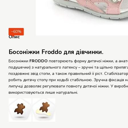
−60%
Опис
Босоніжки Froddo для дівчинки.
Босоніжки
FRODDO
повторюють форму дитячої ніжки, а анато
подушечки) з натурального латексу – зручні та щільно приляг
поздовжнє звід стопи, а також правильний її ріст. Стабілізато
робить дитячу стопу при ходьбі стабільною. Зручна фіксація н
липучці дозволяє регулювати повноту дитячої ніжки. У виробн
використовуються лише натуральні.