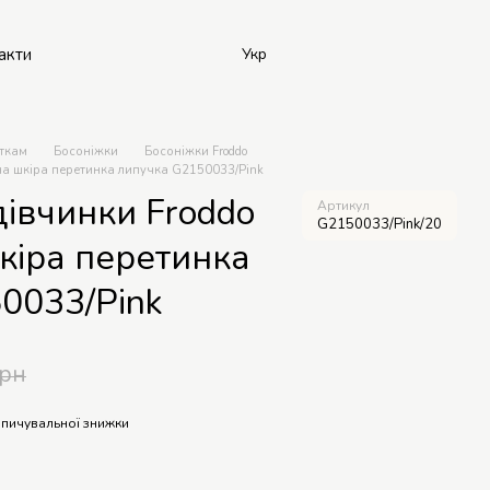
акти
Укр
ткам
Босоніжки
Босоніжки Froddo
ьна шкіра перетинка липучка G2150033/Pink
дівчинки Froddo
Артикул
G2150033/Pink/20
кіра перетинка
0033/Pink
грн
пичувальної знижки