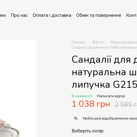
ини
Про нас
Оплата і доставка
Обмін та повернення
Конт
онт колясок
Головна
Взуття
Малюкам дівча
Сандалії для дівчинки Froddo натурал
Сандалії для 
натуральна ш
липучка G215
В наявності
Написати відгук
1 038 грн
2 595 
Увійти
для відображення нако
%
Виберіть колір