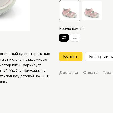
Розмір взуття
20
22
омический супинатор (мягкие
Купить
Быстрый з
егают к стопе, поддерживают
лизатор пятки формирует
льной. Удобная фиксация на
Доставка
Оплата
Гара
ать полноту детской ножки. В
ьные.