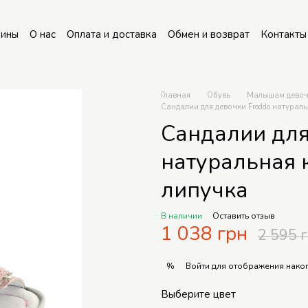
зины
О нас
Оплата и доставка
Обмен и возврат
Контакты
Главная
Обувь
Малышам дево
Сандалии для девочки Froddo натурал
Сандалии для
натуральная 
липучка
В наличии
Оставить отзыв
1 038 грн
2 595 
Войти
для отображения накоп
%
Выберите цвет