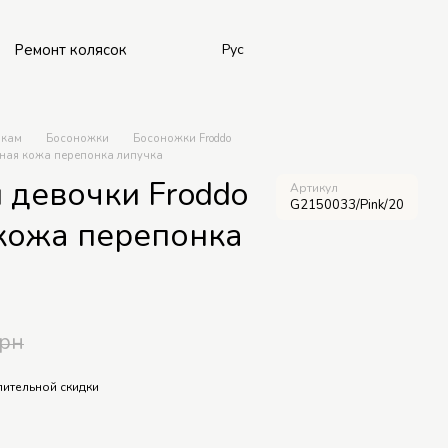
Ремонт колясок
Рус
чкам
Босоножки
Босоножки Froddo
ьная кожа перепонка липучка
 девочки Froddo
Артикул
G2150033/Pink/20
кожа перепонка
грн
ительной скидки