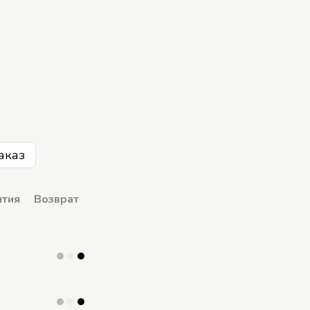
аказ
нтия
Возврат