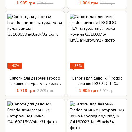
кожа молния
демисезонные на молнии
1 905 грн
1 904 грн
2 784 грн
2 634 грн
−40%
−38%
Сапоги для девочки Froddo
Сапоги для девочки Froddo
зимние натуральная кожа
зимние FRODDO TEX
замша
натуральная кожа молния
1 719 грн
1 905 грн
2 865 грн
3 054 грн