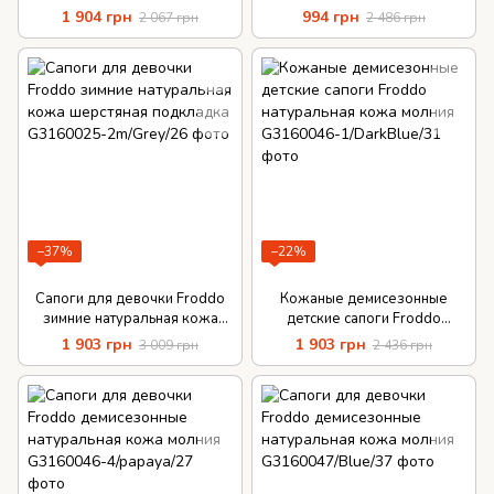
кожа замок
нубук молния
1 904 грн
994 грн
2 067 грн
2 486 грн
−37%
−22%
Сапоги для девочки Froddo
Кожаные демисезонные
зимние натуральная кожа
детские сапоги Froddo
шерстяная подкладка
натуральная кожа молния
1 903 грн
1 903 грн
3 009 грн
2 436 грн