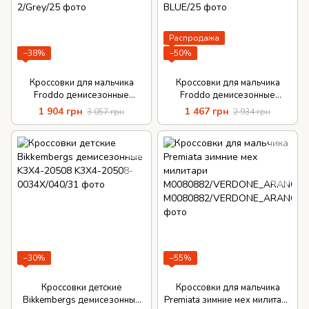
Распродажа
−38%
−50%
Кроссовки для мальчика
Кроссовки для мальчика
Froddo демисезонные
Froddo демисезонные
натуральная кожа съемная
натуральная кожа съемная
1 904 грн
1 467 грн
3 057 грн
2 934 грн
антибактериальная стелька
антибактериальная стелька
−30%
−55%
Кроссовки детские
Кроссовки для мальчика
Bikkembergs демисезонные
Premiata зимние мех милитари