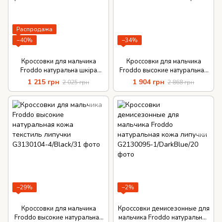
Распродажа
−40%
−34%
Кроссовки для мальчика
Кроссовки для мальчика
Froddo натуральна шкіра
Froddo высокие натуральная
липучки
кожа текстиль липучки
1 215 грн
1 904 грн
2 025 грн
2 868 грн
−29%
−2%
Кроссовки для мальчика
Кроссовки демисезонные для
Froddo высокие натуральная
мальчика Froddo натуральная