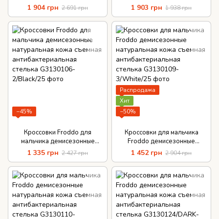
кожа текстиль липучки
кожа липучки
1 904 грн
1 903 грн
2 691 грн
1 938 грн
Распродажа
Хит
−45%
−50%
Кроссовки Froddo для
Кроссовки для мальчика
мальчика демисезонные
Froddo демисезонные
натуральная кожа съемная
натуральная кожа съемная
1 335 грн
1 452 грн
2 427 грн
2 904 грн
антибактериальная стелька
антибактериальная стелька