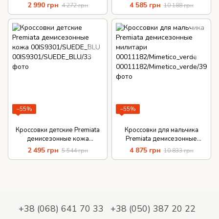
K3X4-20508
M0080882/VERDONE_ARANC
2 990 грн
4 585 грн
4 272 грн
10 188 грн
IO
−55%
−55%
Кроссовки детские Premiata
Кроссовки для мальчика
демисезонные кожа
Premiata демисезонные
00IS9301/SUEDE_BLU
милитари
2 495 грн
4 875 грн
5 544 грн
10 833 грн
00011182/Mimetico_verde
+38 (068) 641 70 33
+38 (050) 387 20 22