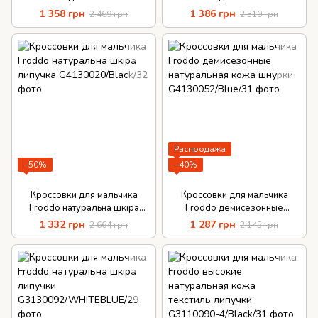
натуральная кожа липучки
натуральная кожа съемная
1 358 грн
1 386 грн
2 469 грн
2 310 грн
антибактериальная стелька
Распродажа
−50%
−40%
Кроссовки для мальчика
Кроссовки для мальчика
Froddo натуральна шкіра
Froddo демисезонные
липучка
натуральная кожа шнурки
1 332 грн
1 287 грн
2 664 грн
2 145 грн