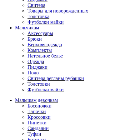
Свитера
Товары для новорожденных
Толстовка
Футболки майки
Мальчикам
Аксессуары
Брюки
Верхняя одежда
Комплекты
Нательное белье
Одежда
Пиджаки
Поло
Свитера регланы рубашки
Толстовки
Футболки майки
Малышам девочкам
Босоножки
Тапочки
Кроссовки
Пинетки
Сандалии
Туфли
Ботинки