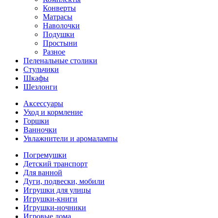
Конверты
Матрасы
Наволочки
Подушки
Простыни
Разное
Пеленальные столики
Стульчики
Шкафы
Шезлонги
Аксессуары
Уход и кормление
Горшки
Ванночки
Увлажнители и аромалампы
Погремушки
Детский транспорт
Для ванной
Дуги, подвески, мобили
Игрушки для улицы
Игрушки-книги
Игрушки-ночники
Игровые дома