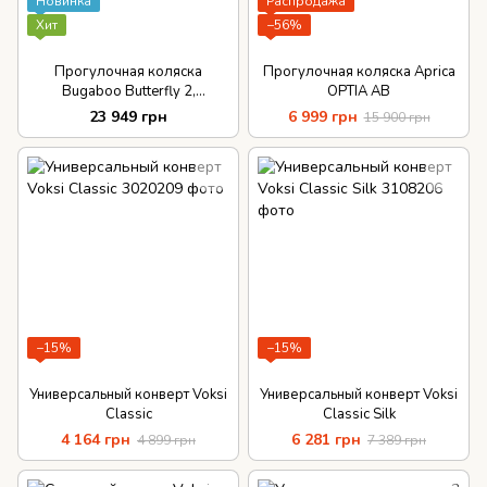
Новинка
Распродажа
Хит
−56%
Прогулочная коляска
Прогулочная коляска Aprica
Bugaboo Butterfly 2,
OPTIA AB
BLACK/HERITAGE BLACK
23 949 грн
6 999 грн
15 900 грн
−15%
−15%
Универсальный конверт Voksi
Универсальный конверт Voksi
Classic
Classic Silk
4 164 грн
6 281 грн
4 899 грн
7 389 грн