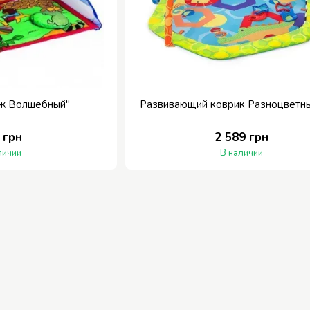
еж Волшебный"
Развивающий коврик Разноцветны
 грн
2 589 грн
личии
В наличии