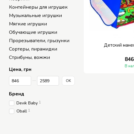
Контейнеры для игрушек
Музыкальные игрушки
Мягкие игрушки
Обучающие игрушки
Прорезыватели, грызунки
Детский ман
Сортеры, пирамидки
Стрибуны, вожжи
846
В на
Цена, грн
От Цена, грн
До Цена, грн
OK
Бренд
1
Devik Baby
1
Oball