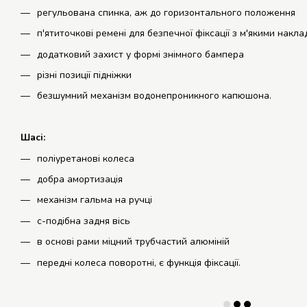
регульована спинка, аж до горизонтального положення
п'ятиточкові ремені для безпечної фіксації з м'якими накл
додатковий захист у формі знімного бампера
різні позиції підніжки
безшумний механізм водонепроникного капюшона.
Шасі:
поліуретанові колеса
добра амортизація
механізм гальма на ручці
с-подібна задня вісь
в основі рами міцний трубчастий алюміній
передні колеса поворотні, є функція фіксації.