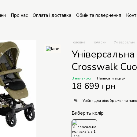
ини
Про нас
Оплата і доставка
Обмін та повернення
Конт
онт колясок
Головна
Коляски
Універсальні
Універсальна 
Crosswalk Cuc
В наявності
Написати відгук
18 699 грн
Увійти
для відображення нако
%
Виберіть колір