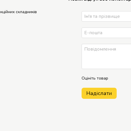
нкційних складників
Оцініть товар
Надіслати