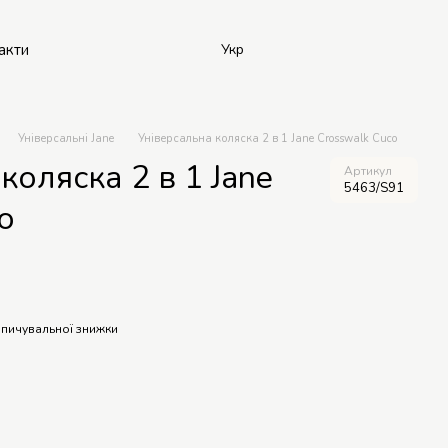
акти
Укр
Універсальні Jane
Універсальна коляска 2 в 1 Jane Crosswalk Cuco
коляска 2 в 1 Jane
Артикул
5463/S91
o
пичувальної знижки