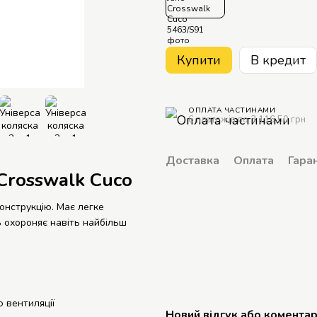
Купити
В кредит
ОПЛАТА ЧАСТИНАМИ
6 платежів по 3 116.50 грн
Доставка
Оплата
Гаран
 Crosswalk Cuco
онструкцію. Має легке
ь охороняє навіть найбільш
 вентиляції
Новий відгук або комента