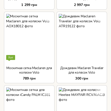
Bugaboo DONKEY/BUFFALO
1 299 грн
2 997 грн
BLACK
Хит
Москитная сетка Maclaren для
Дождевик Maclaren Traveler
коляски Volo
для колясок Volo
789 грн
300 грн