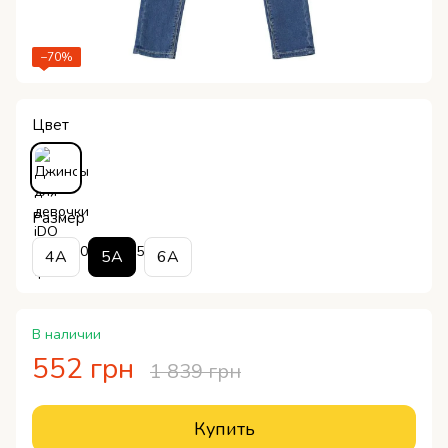
−70%
Цвет
Размер
4A
5A
6A
В наличии
552 грн
1 839 грн
Купить