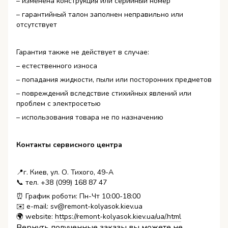
– изменена конструкция или серийный номер
– гарантийный талон заполнен неправильно или
отсутствует
Гарантия также не действует в случае:
– естественного износа
– попадания жидкости, пыли или посторонних предметов
– повреждений вследствие стихийных явлений или
проблем с электросетью
– использования товара не по назначению
Контакты сервисного центра
📍г. Киев, ул. О. Тихого, 49-А
📞 тел. +38 (099) 168 87 47
⏰ График роботи: Пн-Чт 10:00-18:00
✉️ e-mail: sv@remont-kolyasok.kiev.ua
🌍 website:
https://remont-kolyasok.kiev.ua/ua/.html
Вернуть полученные заказы вы можете не