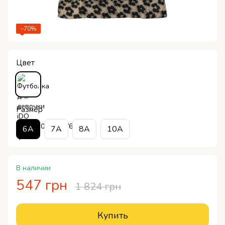
−70%
Цвет
Размер
6A
7A
8A
10A
В наличии
547 грн
1 824 грн
Купить