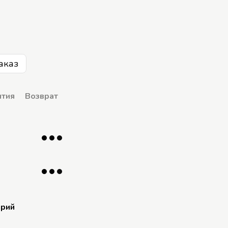
аказ
нтия
Возврат
арий