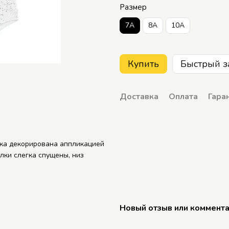
Размер
7A
8A
10A
Купить
Быстрый з
Доставка
Оплата
Гара
ка декорирована аппликацией
лки слегка спущены, низ
Новый отзыв или коммент