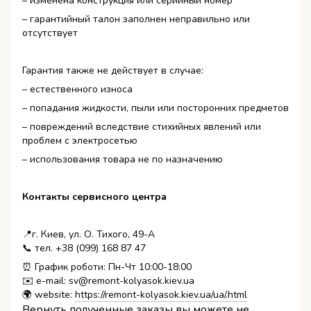
– изменена конструкция или серийный номер
– гарантийный талон заполнен неправильно или
отсутствует
Гарантия также не действует в случае:
– естественного износа
– попадания жидкости, пыли или посторонних предметов
– повреждений вследствие стихийных явлений или
проблем с электросетью
– использования товара не по назначению
Контакты сервисного центра
📍г. Киев, ул. О. Тихого, 49-А
📞 тел. +38 (099) 168 87 47
⏰ График роботи: Пн-Чт 10:00-18:00
✉️ e-mail: sv@remont-kolyasok.kiev.ua
🌍 website:
https://remont-kolyasok.kiev.ua/ua/.html
Вернуть полученные заказы вы можете не